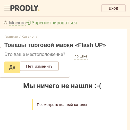
Вход
Москва
Зарегистрироваться
Главная /
Каталог /
Товары торговой марки «Flash UP»
Это ваше местоположение?
по популярности
по названию
по цене
Нет, изменить
Да
Мы ничего не нашли :-(
Посмотреть полный каталог