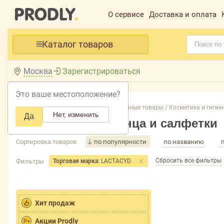
О сервисе
Доставка и оплата
Каталог товаров
Москва
Зарегистрироваться
Это ваше местоположение?
Главная /
Каталог /
Непродовольственные товары /
Косметика и гигиен
Нет, изменить
Да
Бумажные полотенца и салфетки
Сортировка товаров
по популярности
по названию
Сбросить все фильтры
Фильтры
Торговая марка
: LACTACYD
Хит продаж
Акции Prodly
P+