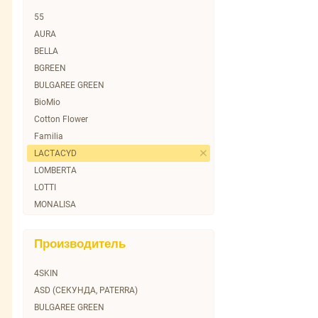
55
AURA
BELLA
BGREEN
BULGAREE GREEN
BioMio
Cotton Flower
Familia
LACTACYD
LOMBERTA
LOTTI
MONALISA
NOVA
OLA!
Производитель
PAPIA
PATERRA
4SKIN
PREDO Baby
ASD (СЕКУНДА, PATERRA)
Papia
BULGAREE GREEN