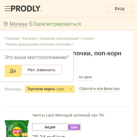
Вход
Москва
Зарегистрироваться
Главная /
Каталог /
Бакалея, консервация /
Снеки /
Чипсы, кукурузные палочки, поп-корн /
Чипсы, кукурузные палочки, поп-корн
Это ваше местоположение?
Добавить фильтр товаров
Нет, изменить
Да
по популярности
по названию
по цене
Сбросить все фильтры
Фильтры
Торговая марка
: Lays
Чипсы Lay's Молодой зеленый лук 70г
Акция
Sale