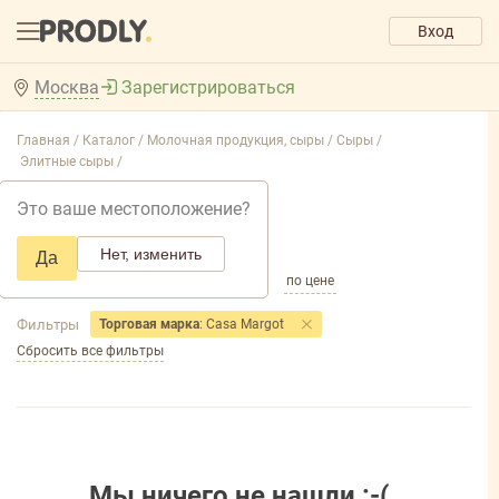
Вход
Москва
Зарегистрироваться
Главная /
Каталог /
Молочная продукция, сыры /
Сыры /
Элитные сыры /
Элитные сыры
Это ваше местоположение?
Добавить фильтр товаров
Нет, изменить
Да
по популярности
по названию
по цене
Фильтры
Торговая марка
: Casa Margot
Сбросить все фильтры
Мы ничего не нашли :-(