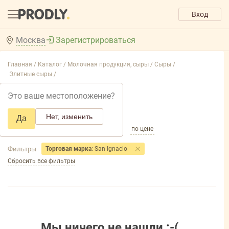
Вход
Москва
Зарегистрироваться
Главная /
Каталог /
Молочная продукция, сыры /
Сыры /
Элитные сыры /
Элитные сыры
Это ваше местоположение?
Добавить фильтр товаров
Нет, изменить
Да
по популярности
по названию
по цене
Фильтры
Торговая марка
: San Ignaсio
Сбросить все фильтры
Мы ничего не нашли :-(