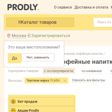
О сервисе
Доставка и оплата
Каталог товаров
Москва
Зарегистрироваться
Это ваше местоположение?
Главная /
Каталог /
Напитки /
Энергетические, кофейные напитки /
Нет, изменить
Да
Энергетические, кофейные напит
Сортировка товаров
по популярности
по названию
Сбросить все фильтры
Фильтры
Торговая марка
: FLASH
Хит продаж
Акции Prodly
P+