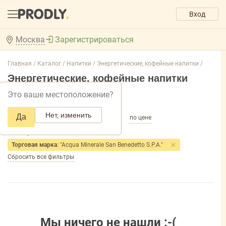
Вход
Москва
Зарегистрироваться
Главная /
Каталог /
Напитки /
Энергетические, кофейные напитки /
Энергетические, кофейные напитки
Это ваше местоположение?
Добавить фильтр товаров
Нет, изменить
Да
по популярности
по названию
по цене
Фильтры
Торговая марка
: "Acqua Minerale San Benedetto S.P.A."
Сбросить все фильтры
Мы ничего не нашли :-(