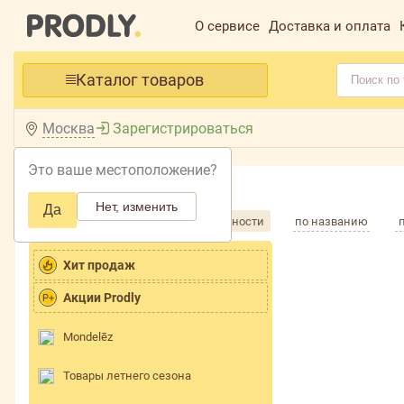
О сервисе
Доставка и оплата
Каталог товаров
Москва
Зарегистрироваться
Это ваше местоположение?
Главная /
Каталог /
Нет, изменить
Да
Сортировка товаров
по популярности
по названию
Хит продаж
Акции Prodly
P+
Mondelēz
Товары летнего сезона