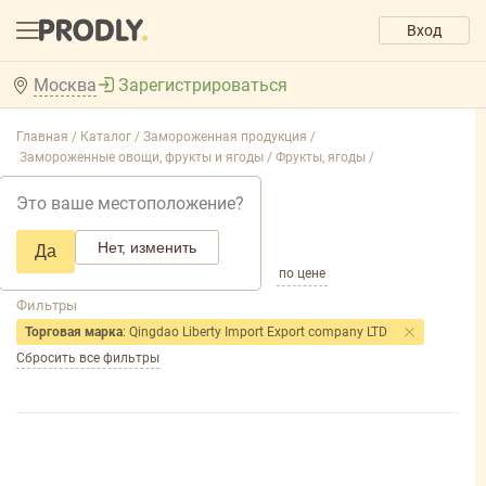
Вход
Москва
Зарегистрироваться
Главная /
Каталог /
Замороженная продукция /
Замороженные овощи, фрукты и ягоды /
Фрукты, ягоды /
Фрукты, ягоды
Это ваше местоположение?
Добавить фильтр товаров
Нет, изменить
Да
по популярности
по названию
по цене
Фильтры
Торговая марка
: Qingdao Liberty Import Export company LTD
Сбросить все фильтры