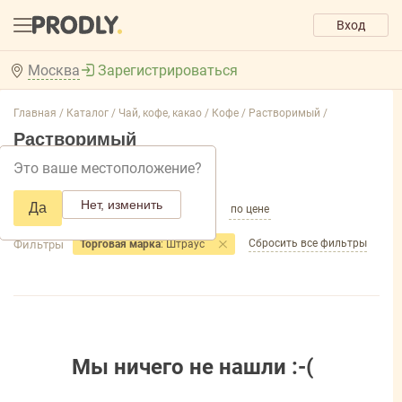
Вход
Москва
Зарегистрироваться
Главная /
Каталог /
Чай, кофе, какао /
Кофе /
Растворимый /
Растворимый
Это ваше местоположение?
Добавить фильтр товаров
Нет, изменить
Да
по популярности
по названию
по цене
Сбросить все фильтры
Фильтры
Торговая марка
: Штраус
Мы ничего не нашли :-(