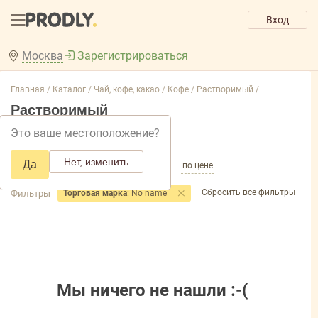
Вход
Москва
Зарегистрироваться
Главная /
Каталог /
Чай, кофе, какао /
Кофе /
Растворимый /
Растворимый
Это ваше местоположение?
Добавить фильтр товаров
Нет, изменить
Да
по популярности
по названию
по цене
Сбросить все фильтры
Фильтры
Торговая марка
: No name
Мы ничего не нашли :-(