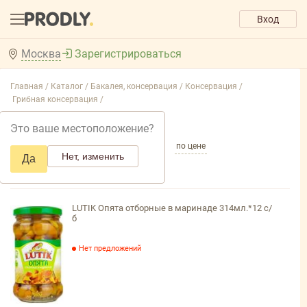
Вход
Москва
Зарегистрироваться
Главная /
Каталог /
Бакалея, консервация /
Консервация /
Грибная консервация /
Грибная консервация
Это ваше местоположение?
по популярности
по названию
по цене
Нет, изменить
Да
LUTIK Опята отборные в маринаде 314мл.*12 с/
б
Нет предложений