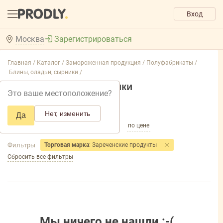
Вход
Москва
Зарегистрироваться
Главная /
Каталог /
Замороженная продукция /
Полуфабрикаты /
Блины, оладьи, сырники /
Блины, оладьи, сырники
Это ваше местоположение?
Добавить фильтр товаров
Нет, изменить
Да
по популярности
по названию
по цене
Фильтры
Торговая марка
: Зареченские продукты
Сбросить все фильтры
Мы ничего не нашли :-(