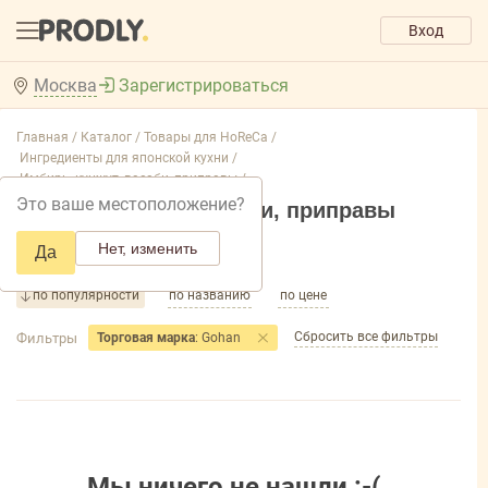
Вход
Москва
Зарегистрироваться
Главная /
Каталог /
Товары для HoReCa /
Ингредиенты для японской кухни /
Имбирь, кунжут, васаби, приправы /
Это ваше местоположение?
Имбирь, кунжут, васаби, приправы
Нет, изменить
Да
Добавить фильтр товаров
по популярности
по названию
по цене
Сбросить все фильтры
Фильтры
Торговая марка
: Gohan
Мы ничего не нашли :-(