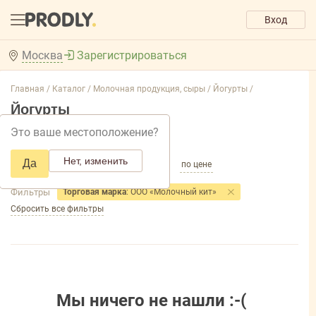
Вход
Москва
Зарегистрироваться
Главная /
Каталог /
Молочная продукция, сыры /
Йогурты /
Йогурты
Это ваше местоположение?
Добавить фильтр товаров
Нет, изменить
Да
по популярности
по названию
по цене
Фильтры
Торговая марка
: ООО «Молочный кит»
Сбросить все фильтры
Мы ничего не нашли :-(