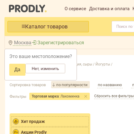
О сервисе
Доставка и оплата
Каталог товаров
Москва
Зарегистрироваться
Это ваше местоположение?
Главная /
Каталог /
Молочная продукция, сыры /
Йогурты /
Нет, изменить
Да
Йогурты
Сортировка товаров
по популярности
по названию
Сбросить все фильтры
Фильтры
Торговая марка
: Лакоминка
Хит продаж
Акции Prodly
P+