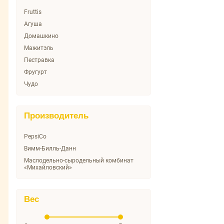
Fruttis
Агуша
Домашкино
Мажитэль
Пестравка
Фругурт
Чудо
Производитель
PepsiCo
Вимм-Билль-Данн
Маслодельно-сыродельный комбинат
«Михайловский»
Вес