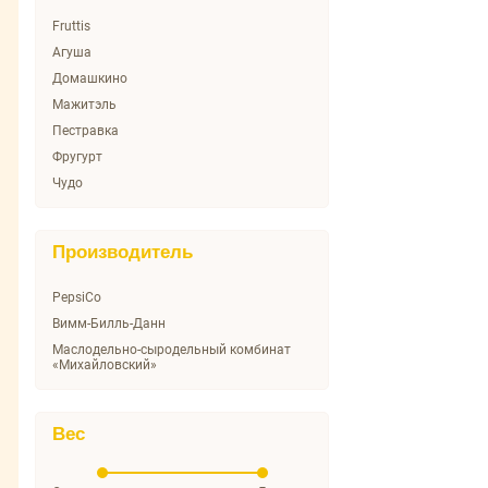
Fruttis
Агуша
Домашкино
Мажитэль
Пестравка
Фругурт
Чудо
Производитель
PepsiCo
Вимм-Билль-Данн
Маслодельно-сыродельный комбинат
«Михайловский»
Вес