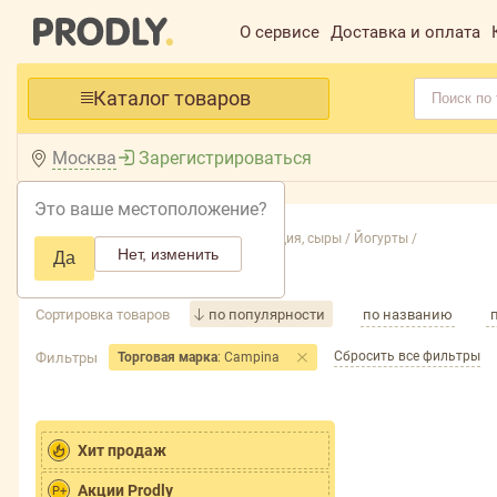
О сервисе
Доставка и оплата
Каталог товаров
Москва
Зарегистрироваться
Это ваше местоположение?
Главная /
Каталог /
Молочная продукция, сыры /
Йогурты /
Нет, изменить
Да
Йогурты
Сортировка товаров
по популярности
по названию
Сбросить все фильтры
Фильтры
Торговая марка
: Campina
Хит продаж
Акции Prodly
P+