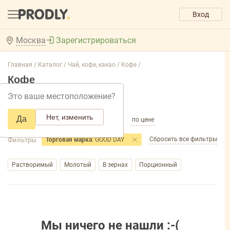
Вход
Москва
Зарегистрироваться
Главная /
Каталог /
Чай, кофе, какао /
Кофе /
Кофе
Это ваше местоположение?
Добавить фильтр товаров
Нет, изменить
Да
по популярности
по названию
по цене
Сбросить все фильтры
Фильтры
Торговая марка
: GOOD DAY
Растворимый
Молотый
В зернах
Порционный
Мы ничего не нашли :-(