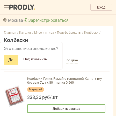
Вход
Москва
Зарегистрироваться
Главная /
Каталог /
Мясо и птица /
Полуфабрикаты /
Колбаски /
Колбаски
Это ваше местоположение?
Добавить фильтр товаров
Нет, изменить
Да
по популярности
по названию
по цене
Колбаски Гриль Рамай с говядиной Халяль в/у
б/о зам 7шт х 80 г пачка 0,560 г
Меркурий
338,36 руб/шт
Добавить в заказ