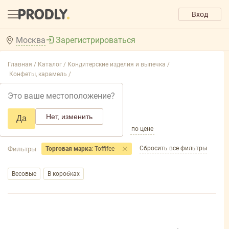
Вход
Москва
Зарегистрироваться
Главная /
Каталог /
Кондитерские изделия и выпечка /
Конфеты, карамель /
Конфеты, карамель
Это ваше местоположение?
Добавить фильтр товаров
Нет, изменить
Да
по популярности
по названию
по цене
Сбросить все фильтры
Фильтры
Торговая марка
: Toffifee
Весовые
В коробках