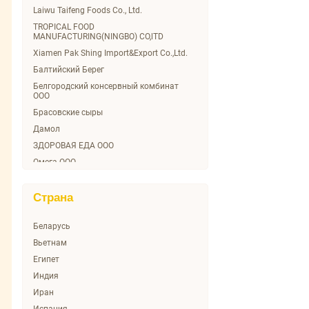
Сельсовет
Laiwu Taifeng Foods Co., Ltd.
ТомТом
TROPICAL FOOD
MANUFACTURING(NINGBO) CO,lTD
Ультрамарин
Xiamen Pak Shing Import&Export Co.,Ltd.
Эко-невидаль
Балтийский Берег
Японская кухня
Белгородский консервный комбинат
ООО
Брасовские сыры
Дамол
ЗДОРОВАЯ ЕДА ООО
Омега ООО
Орский м\к ООО
Рент-групп
Страна
Три-С Фуд Ритейл
Беларусь
Вьетнам
Египет
Индия
Иран