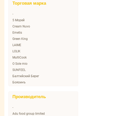
Торговая марка
-
5 Морей
Cream Nuvo
Emetis
Green King
LAIME
LOLIK
MultiCook
O Sole mio
SUNFEEL
Балтийский Берег
Бояринъ
Вкусные Консервы
Дары Атлантиды
Производитель
Домашкино
Микадо
-
Морское содружество
Adu food group limited