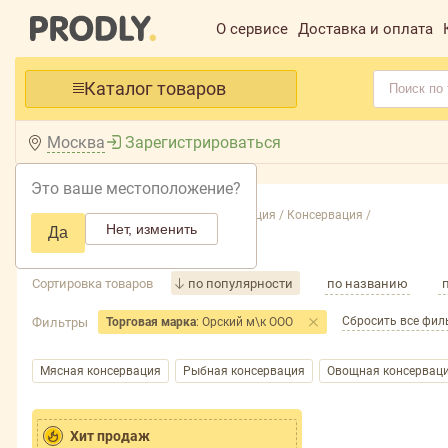
О сервисе
Доставка и оплата
Каталог товаров
Москва
Зарегистрироваться
Это ваше местоположение?
Главная /
Каталог /
Бакалея, консервация /
Консервация /
Нет, изменить
Да
Консервация
Сортировка товаров
по популярности
по названию
Сбросить все фил
Фильтры
Торговая марка
: Орский м\к ООО
Мясная консервация
Рыбная консервация
Овощная консервац
Хит продаж