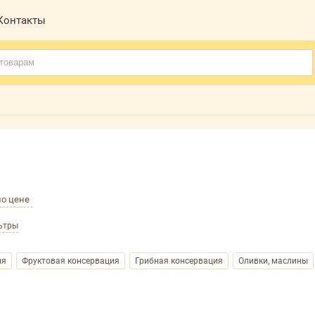
Контакты
по цене
ьтры
ия
Фруктовая консервация
Грибная консервация
Оливки, маслины