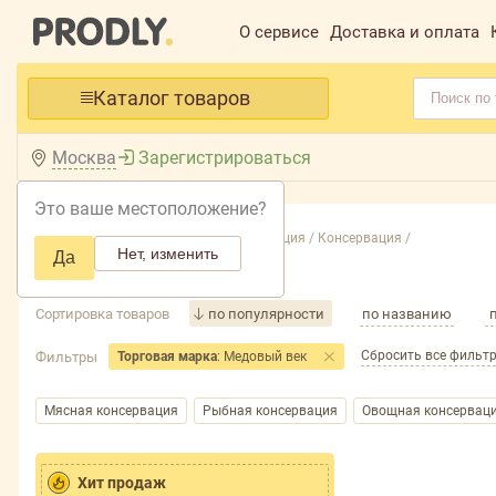
О сервисе
Доставка и оплата
Каталог товаров
Москва
Зарегистрироваться
Это ваше местоположение?
Главная /
Каталог /
Бакалея, консервация /
Консервация /
Нет, изменить
Да
Консервация
Сортировка товаров
по популярности
по названию
Сбросить все фильт
Фильтры
Торговая марка
: Медовый век
Мясная консервация
Рыбная консервация
Овощная консервац
Хит продаж