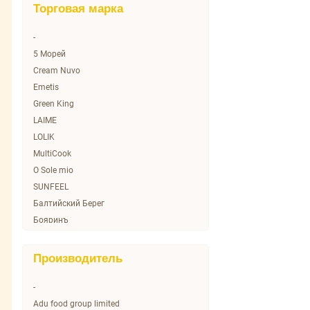
Торговая марка
-
5 Морей
Cream Nuvo
Emetis
Green King
LAIME
LOLIK
MultiCook
O Sole mio
SUNFEEL
Балтийский Берег
Бояринъ
Вкусные Консервы
Дары Атлантиды
Производитель
Домашкино
Микадо
-
Морское содружество
Adu food group limited