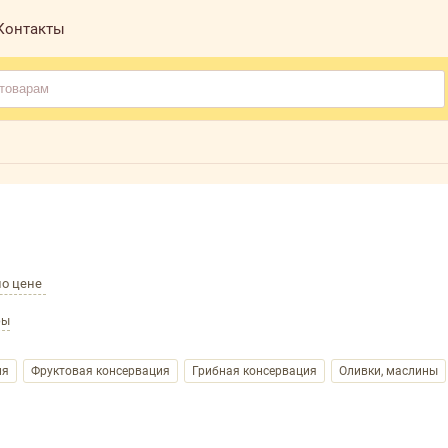
Контакты
по цене
ры
ия
Фруктовая консервация
Грибная консервация
Оливки, маслины