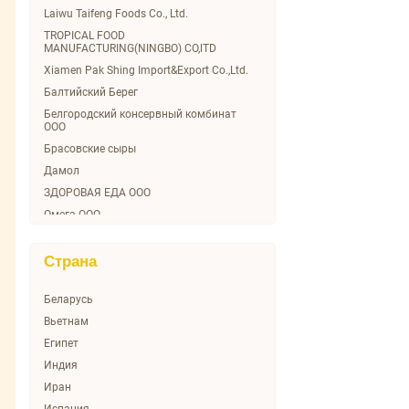
Сельсовет
Laiwu Taifeng Foods Co., Ltd.
ТомТом
TROPICAL FOOD
MANUFACTURING(NINGBO) CO,lTD
Ультрамарин
Xiamen Pak Shing Import&Export Co.,Ltd.
Эко-невидаль
Балтийский Берег
Японская кухня
Белгородский консервный комбинат
ООО
Брасовские сыры
Дамол
ЗДОРОВАЯ ЕДА ООО
Омега ООО
Орский м\к ООО
Рент-групп
Страна
Три-С Фуд Ритейл
Беларусь
Вьетнам
Египет
Индия
Иран