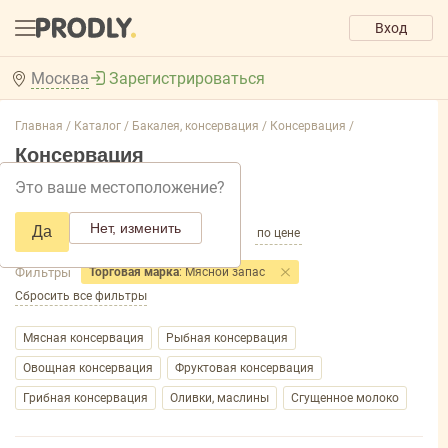
Вход
Москва
Зарегистрироваться
Главная /
Каталог /
Бакалея, консервация /
Консервация /
Консервация
Это ваше местоположение?
Добавить фильтр товаров
Нет, изменить
Да
по популярности
по названию
по цене
Фильтры
Торговая марка
: Мясной запас
Сбросить все фильтры
Мясная консервация
Рыбная консервация
Овощная консервация
Фруктовая консервация
Грибная консервация
Оливки, маслины
Сгущенное молоко