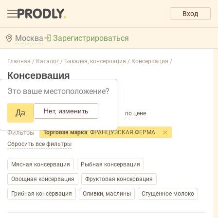
Вход
Москва
Зарегистрироваться
Главная /
Каталог /
Бакалея, консервация /
Консервация /
Консервация
Это ваше местоположение?
Добавить фильтр товаров
Нет, изменить
Да
по популярности
по названию
по цене
Фильтры
Торговая марка
: ФРАНЦУЗСКАЯ ФЕРМА
Сбросить все фильтры
Мясная консервация
Рыбная консервация
Овощная консервация
Фруктовая консервация
Грибная консервация
Оливки, маслины
Сгущенное молоко