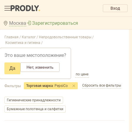
Вход
Москва
Зарегистрироваться
Главная /
Каталог /
Непродовольственные товары /
Косметика и гигиена /
Косметика и гигиена
Это ваше местоположение?
Добавить фильтр товаров
Нет, изменить
Да
по популярности
по названию
по цене
Сбросить все фильтры
Фильтры
Торговая марка
: PepsiCo
Гигиенические принадлежности
Бумажные полотенца и салфетки