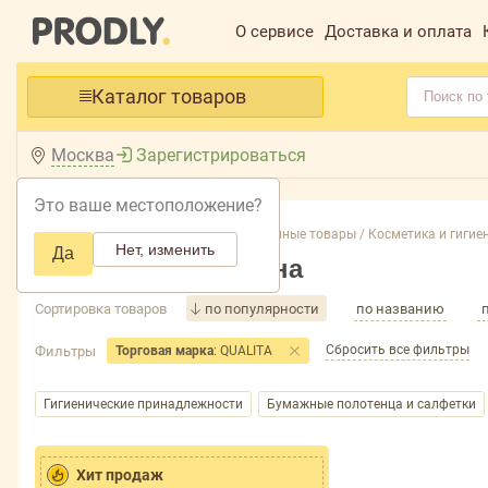
О сервисе
Доставка и оплата
Каталог товаров
Москва
Зарегистрироваться
Это ваше местоположение?
Главная /
Каталог /
Непродовольственные товары /
Косметика и гигиен
Нет, изменить
Да
Косметика и гигиена
Сортировка товаров
по популярности
по названию
Сбросить все фильтры
Фильтры
Торговая марка
: QUALITA
Гигиенические принадлежности
Бумажные полотенца и салфетки
Хит продаж