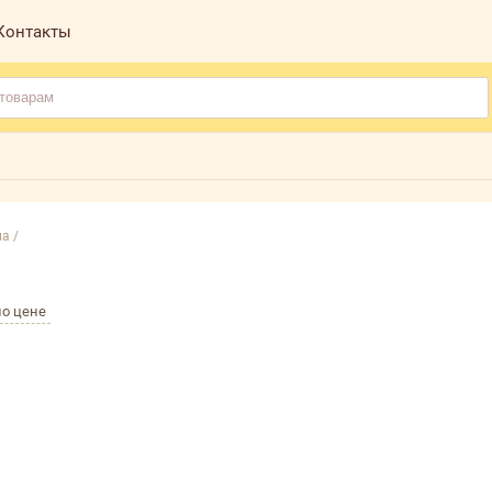
Контакты
а /
по цене