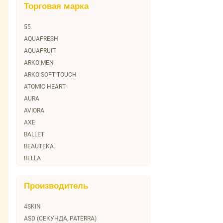
Торговая марка
55
AQUAFRESH
AQUAFRUIT
ARKO MEN
ARKO SOFT TOUCH
ATOMIC HEART
AURA
AVIORA
AXE
BALLET
BEAUTEKA
BELLA
BGREEN
BIG City
Производитель
BIOMED
BULGAREE GREEN
4SKIN
Bad Girl
ASD (СЕКУНДА, PATERRA)