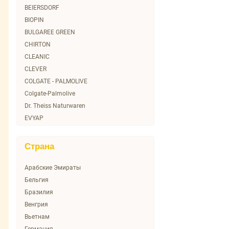
BioMio
BEIERSDORF
Biocolor
BIOPIN
Biopin Derma
BULGAREE GREEN
Body Life
CHIRTON
CERAMED
CLEANIC
CHIRTON
CLEVER
CJ LION
COLGATE - PALMOLIVE
CLEAR
Colgate-Palmolive
CLEVER
Dr. Theiss Naturwaren
CLOSE UP
EVYAP
Camay
Essity
Colgate
Essity (ЭВОКОМ)
Страна
Concept
HAYAT
Contex
Haus Herz
Арабские Эмираты
Corimo
Health / BENCKISER
Бельгия
Cotton Flower
Himalaya Drug Company
Бразилия
DEMETRA
LAB Industries
Венгрия
DEONICA
LACTACYD
Вьетнам
DERMANIKA
LACTACYD (СОФАРМА РУС)