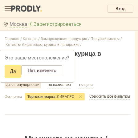
Вход
Москва
Зарегистрироваться
Главная /
Каталог /
Замороженная продукция /
Полуфабрикаты /
Котлеты, бифштексы, курица в панировке /
Котлеты, бифштексы, курица в
Это ваше местоположение?
панировке
Нет, изменить
Да
Добавить фильтр товаров
по популярности
по названию
по цене
Сбросить все фильтры
Фильтры
Торговая марка
: СИБАГРО