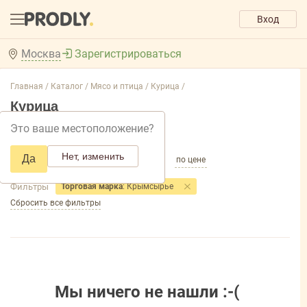
Вход
Москва
Зарегистрироваться
Главная /
Каталог /
Мясо и птица /
Курица /
Курица
Это ваше местоположение?
Добавить фильтр товаров
Нет, изменить
Да
по популярности
по названию
по цене
Фильтры
Торговая марка
: Крымсырье
Сбросить все фильтры
Мы ничего не нашли :-(