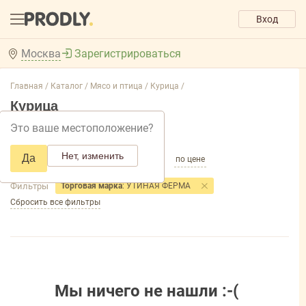
Вход
Москва
Зарегистрироваться
Главная /
Каталог /
Мясо и птица /
Курица /
Курица
Это ваше местоположение?
Добавить фильтр товаров
Нет, изменить
Да
по популярности
по названию
по цене
Фильтры
Торговая марка
: УТИНАЯ ФЕРМА
Сбросить все фильтры
Мы ничего не нашли :-(