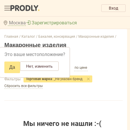
Вход
Москва
Зарегистрироваться
Главная /
Каталог /
Бакалея, консервация /
Макаронные изделия /
Макаронные изделия
Это ваше местоположение?
Добавить фильтр товаров
Нет, изменить
Да
по популярности
по названию
по цене
Фильтры
Торговая марка
: _Не указан бренд
Сбросить все фильтры
Мы ничего не нашли :-(