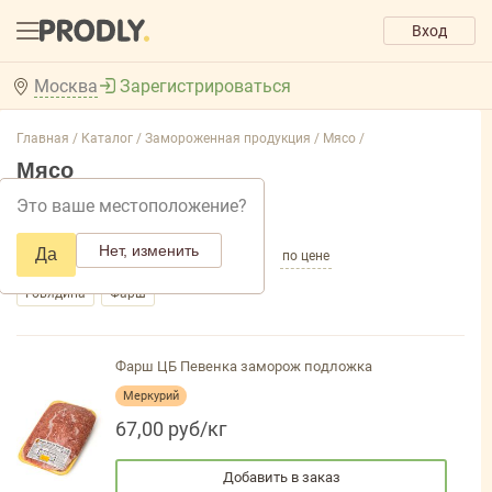
Вход
Москва
Зарегистрироваться
Главная /
Каталог /
Замороженная продукция /
Мясо /
Мясо
Это ваше местоположение?
Добавить фильтр товаров
Нет, изменить
Да
по популярности
по названию
по цене
Говядина
Фарш
Фарш ЦБ Певенка заморож подложка
Меркурий
67,00 руб/кг
Добавить в заказ