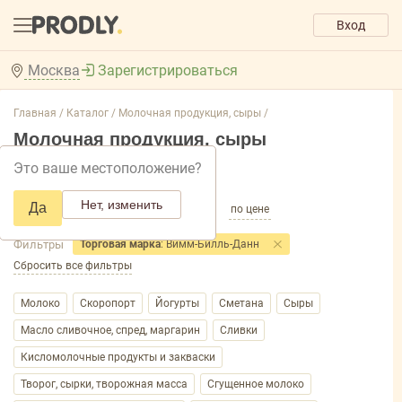
Вход
Москва
Зарегистрироваться
Главная /
Каталог /
Молочная продукция, сыры /
Молочная продукция, сыры
Это ваше местоположение?
Добавить фильтр товаров
Нет, изменить
Да
по популярности
по названию
по цене
Фильтры
Торговая марка
: Вимм-Билль-Данн
Сбросить все фильтры
Молоко
Скоропорт
Йогурты
Сметана
Сыры
Масло сливочное, спред, маргарин
Сливки
Кисломолочные продукты и закваски
Творог, сырки, творожная масса
Сгущенное молоко