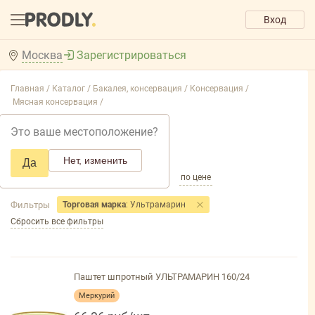
Вход
Москва
Зарегистрироваться
Главная /
Каталог /
Бакалея, консервация /
Консервация /
Мясная консервация /
Мясная консервация
Это ваше местоположение?
Добавить фильтр товаров
Нет, изменить
Да
по популярности
по названию
по цене
Фильтры
Торговая марка
: Ультрамарин
Сбросить все фильтры
Паштет шпротный УЛЬТРАМАРИН 160/24
Меркурий