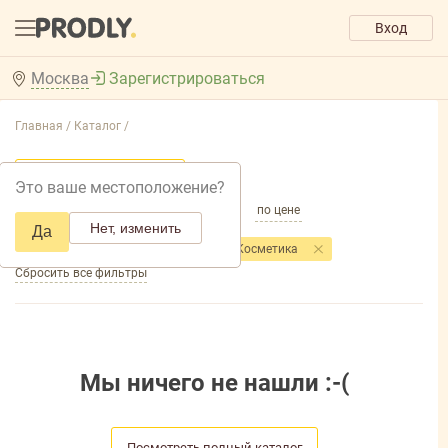
Вход
Москва
Зарегистрироваться
Главная /
Каталог /
Добавить фильтр товаров
Это ваше местоположение?
по популярности
по названию
по цене
Нет, изменить
Да
Фильтры
Торговая марка
: Невская Косметика
Сбросить все фильтры
Мы ничего не нашли :-(
Посмотреть полный каталог