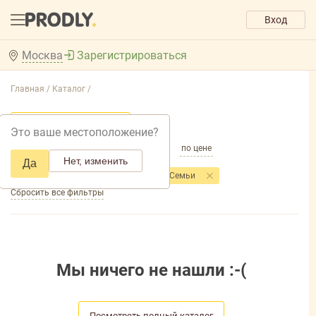
Вход
Москва
Зарегистрироваться
Главная /
Каталог /
Добавить фильтр товаров
Это ваше местоположение?
по популярности
по названию
по цене
Нет, изменить
Да
Фильтры
Торговая марка
: Для Всей Семьи
Сбросить все фильтры
Мы ничего не нашли :-(
Посмотреть полный каталог