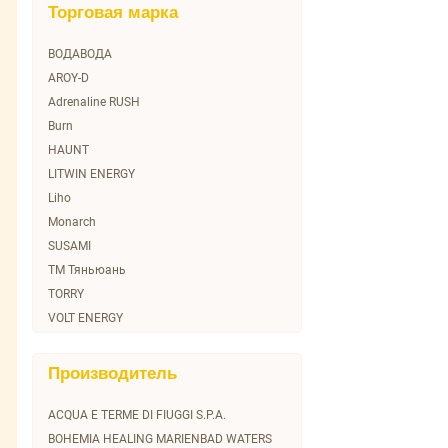
Торговая марка
ВОДАВОДА
AROY-D
Adrenaline RUSH
Burn
HAUNT
LITWIN ENERGY
Liho
Monarch
SUSAMI
TM Тяньюань
TORRY
VOLT ENERGY
Агуша
Билинска Киселка
Производитель
Винцентка
Зайечицкая Горькая
ACQUA E TERME DI FIUGGI S.P.A.
Пестравка
BOHEMIA HEALING MARIENBAD WATERS