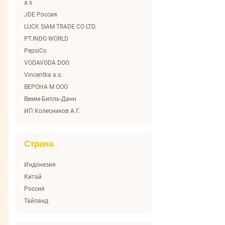
a.s
Покровская
JDE Россия
ПроЛайф
LUCK SIAM TRADE CO LTD.
Рудольфов Прамен
PT.INDO WORLD
Фердинандов Прамен
PepsiCo
Фьюджи
VODAVODA DOO
Эксельсиор
Vincentka a.s.
ВЕРОНА М ООО
Вимм-Билль-Данн
ИП Колесников А.Г.
Мултон Партнерс
ООО "ПК "Спринг"
Страна
Индонезия
Китай
Россия
Тайланд