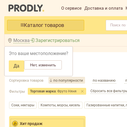
О сервисе
Доставка и оплата
Каталог товаров
Москва
Зарегистрироваться
Это ваше местоположение?
Главная /
Каталог /
Напитки /
Нет, изменить
Да
Напитки
Сортировка товаров
по популярности
по названию
Сбросить все фильтр
Фильтры
Торговая марка
: Фруто Няня
Соки, нектары
Компоты, морсы, кисель
Газированные напитки,
Хит продаж