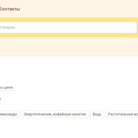
Контакты
по цене
ы
 лимонады
Энергетические, кофейные напитки
Вода
Растительное мо