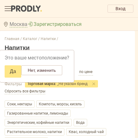
Вход
Москва
Зарегистрироваться
Главная /
Каталог /
Напитки /
Напитки
Это ваше местоположение?
Добавить фильтр товаров
Нет, изменить
Да
по популярности
по названию
по цене
Фильтры
Торговая марка
: _Не указан бренд
Сбросить все фильтры
Соки, нектары
Компоты, морсы, кисель
Газированные напитки, лимонады
Энергетические, кофейные напитки
Вода
Растительное молоко, напитки
Квас, холодный чай