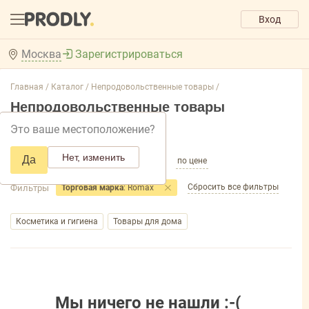
Вход
Москва
Зарегистрироваться
Главная /
Каталог /
Непродовольственные товары /
Непродовольственные товары
Это ваше местоположение?
Добавить фильтр товаров
Нет, изменить
Да
по популярности
по названию
по цене
Сбросить все фильтры
Фильтры
Торговая марка
: Romax
Косметика и гигиена
Товары для дома
Мы ничего не нашли :-(