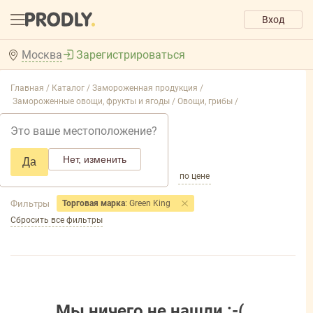
Вход
Москва
Зарегистрироваться
Главная /
Каталог /
Замороженная продукция /
Замороженные овощи, фрукты и ягоды /
Овощи, грибы /
Овощи, грибы
Это ваше местоположение?
Добавить фильтр товаров
Нет, изменить
Да
по популярности
по названию
по цене
Фильтры
Торговая марка
: Green King
Сбросить все фильтры
Мы ничего не нашли :-(