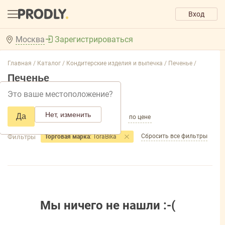
Вход
Москва
Зарегистрироваться
Главная /
Каталог /
Кондитерские изделия и выпечка /
Печенье /
Печенье
Это ваше местоположение?
Добавить фильтр товаров
Нет, изменить
Да
по популярности
по названию
по цене
Сбросить все фильтры
Фильтры
Торговая марка
: ToraBika
Мы ничего не нашли :-(