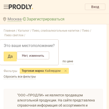
Вход
Москва
Зарегистрироваться
Главная /
Каталог /
Пиво, слабоалкогольные напитки /
Пиво /
Пиво светлое /
Пиво светлое
Это ваше местоположение?
Добавить фильтр товаров
Нет, изменить
Да
по популярности
по названию
по цене
Фильтры
Торговая марка
: Кайзердом
Сбросить все фильтры
"ООО «ПРОДЛИ» не является продавцом
алкогольной продукции. На сайте представлена
справочная информация об ассортименте и