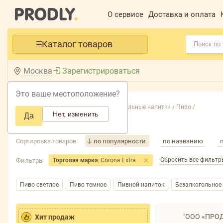
О сервисе
Доставка и оплата
Каталог товаров
Москва
Зарегистрироваться
Это ваше местоположение?
Главная /
Каталог /
Пиво, слабоалкогольные напитки /
Пиво /
Нет, изменить
Да
Пиво
Сортировка товаров
по популярности
по названию
Сбросить все фильтр
Фильтры
Торговая марка
: Corona Extra
Пиво светлое
Пиво темное
Пивной напиток
Безалкогольное
"ООО «ПРОД
Хит продаж