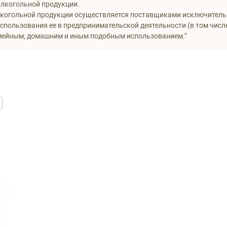
алкогольной продукции.
когольной продукции осуществляется поставщиками исключител
спользования ее в предпринимательской деятельности (в том числе
мейным, домашним и иным подобным использованием."
рона
т/б
В4)