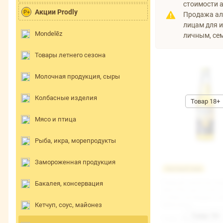
стоимости 
Акции Prodly
P+
Продажа ал
лицам для и
Mondelēz
личным, се
Товары летнего сезона
Молочная продукция, сыры
Колбасные изделия
Мясо и птица
Рыба, икра, морепродукты
Замороженная продукция
Честный знак
Пивной напиток Ко
Бакалея, консервация
ЭКСТРА паст. 4,5% с
0,355л*24 Модело (
Кетчуп, соус, майонез
МЕКСИКА
144,70 руб/шт