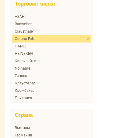
Торговая марка
ASAHI
Budweiser
Clausthaler
Corona Extra
HANOI
HEINEKEN
Karlova Krcma
No name
Гиннес
Клаусталер
Кромбахер
Пауланер
Шофферхофер
Страна
Вьетнам
Германия