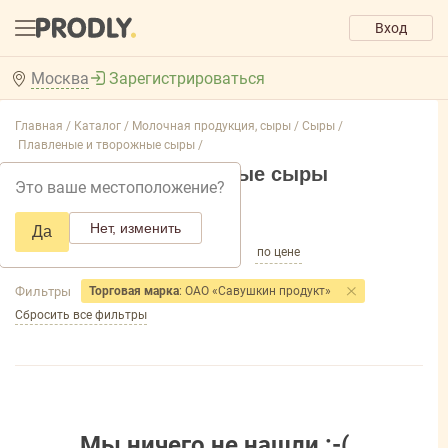
Вход
Москва
Зарегистрироваться
Главная /
Каталог /
Молочная продукция, сыры /
Сыры /
Плавленые и творожные сыры /
Плавленые и творожные сыры
Это ваше местоположение?
Добавить фильтр товаров
Нет, изменить
Да
по популярности
по названию
по цене
Фильтры
Торговая марка
: ОАО «Савушкин продукт»
Сбросить все фильтры
Мы ничего не нашли :-(