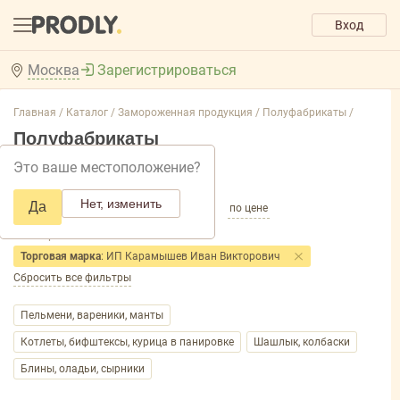
Вход
Москва
Зарегистрироваться
Главная /
Каталог /
Замороженная продукция /
Полуфабрикаты /
Полуфабрикаты
Это ваше местоположение?
Добавить фильтр товаров
Нет, изменить
Да
по популярности
по названию
по цене
Фильтры
Торговая марка
: ИП Карамышев Иван Викторович
Сбросить все фильтры
Пельмени, вареники, манты
Котлеты, бифштексы, курица в панировке
Шашлык, колбаски
Блины, оладьи, сырники