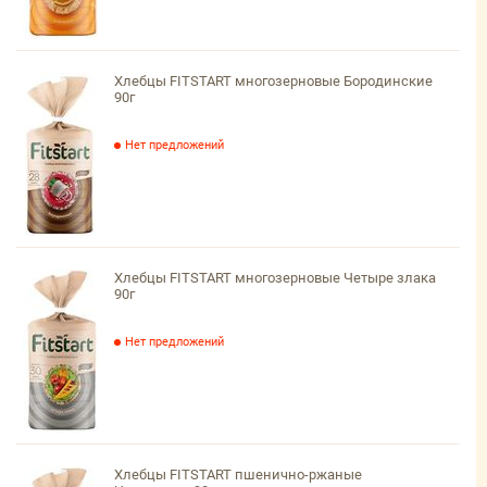
Хлебцы FITSTART многозерновые Бородинские
90г
Нет предложений
Хлебцы FITSTART многозерновые Четыре злака
90г
Нет предложений
Хлебцы FITSTART пшенично-ржаные