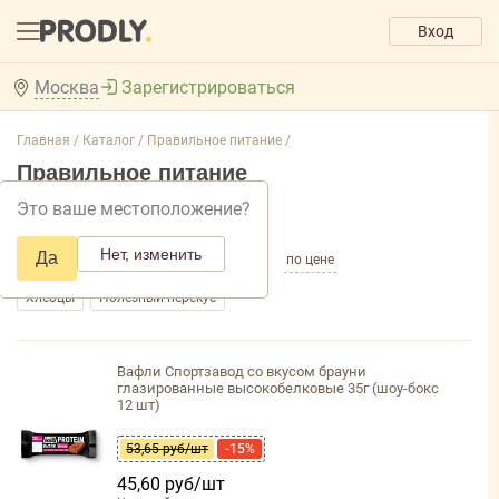
Вход
Москва
Зарегистрироваться
Главная /
Каталог /
Правильное питание /
Правильное питание
Это ваше местоположение?
Добавить фильтр товаров
Нет, изменить
Да
по популярности
по названию
по цене
Хлебцы
Полезный перекус
Вафли Спортзавод со вкусом брауни
глазированные высокобелковые 35г (шоу-бокс
12 шт)
53,65 руб/шт
-15%
45,60 руб/шт