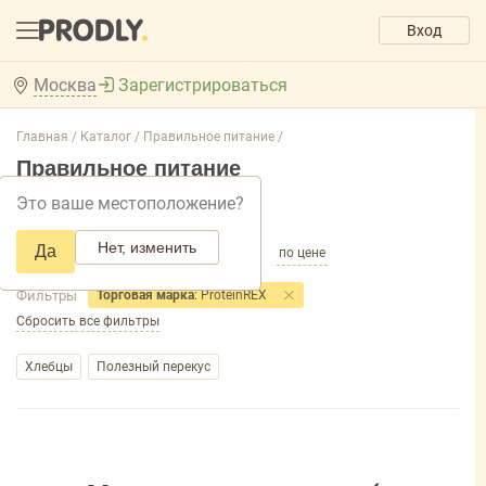
Вход
Москва
Зарегистрироваться
Главная /
Каталог /
Правильное питание /
Правильное питание
Это ваше местоположение?
Добавить фильтр товаров
Нет, изменить
Да
по популярности
по названию
по цене
Фильтры
Торговая марка
: ProteinREX
Сбросить все фильтры
Хлебцы
Полезный перекус