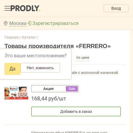
Вход
Москва
Зарегистрироваться
Главная /
Каталог /
Товары производителя «FERRERO»
Это ваше местоположение?
по популярности
по названию
по цене
Нет, изменить
Да
Шоколад Kinder Chocolate с молочной начинкой
100 гр/10шт Т8х10х4
Акция
Sale
168,44 руб/шт
Добавить в заказ
Шоколадное яйцо KINDER Sur. из мол.шок.