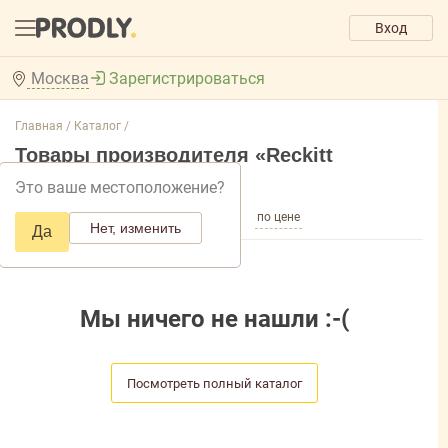
Вход
Москва
Зарегистрироваться
Главная /
Каталог /
Товары производителя «Reckitt
Benckiser»
Это ваше местоположение?
по популярности
по названию
по цене
Нет, изменить
Да
Мы ничего не нашли :-(
Посмотреть полный каталог