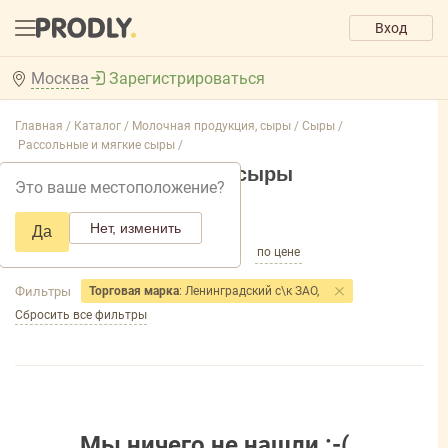
Вход
Москва
Зарегистрироваться
Главная /
Каталог /
Молочная продукция, сыры /
Сыры /
Рассольные и мягкие сыры /
Рассольные и мягкие сыры
Это ваше местоположение?
Добавить фильтр товаров
Нет, изменить
Да
по популярности
по названию
по цене
Фильтры
Торговая марка
: Ленинградский с\к ЗАО,
Сбросить все фильтры
Мы ничего не нашли :-(