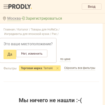
Вход
Москва
Зарегистрироваться
Главная /
Каталог /
Товары для HoReCa /
Ингредиенты для японской кухни /
Рис /
Рис
Это ваше местоположение?
Добавить фильтр товаров
Нет, изменить
Да
по популярности
по названию
по цене
Сбросить все фильтры
Фильтры
Торговая марка
: Tamaki
Мы ничего не нашли :-(